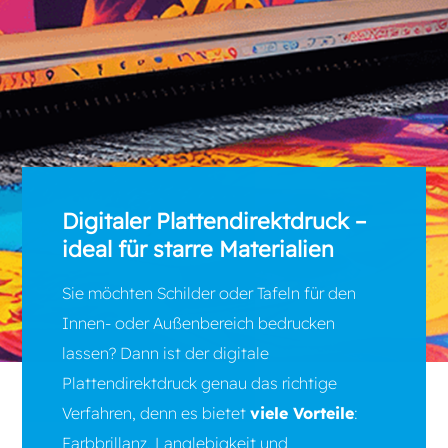
Digitaler Plattendirektdruck –
ideal für starre Materialien
Sie möchten Schilder oder Tafeln für den
Innen- oder Außenbereich bedrucken
lassen? Dann ist der digitale
Plattendirektdruck genau das richtige
Verfahren, denn es bietet
viele Vorteile
:
Farbbrillanz, Langlebigkeit und