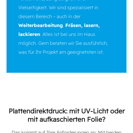
Vielseitigkeit. Wir sind spezialisiert in
diesem Bereich – auch in der
Weiterbearbeitung
.
Fräsen, lasern,
lackieren
: Alles ist bei uns im Haus
möglich. Gern beraten wir Sie ausführlich,
was für Ihr Projekt am geeignetsten ist.
Plattendirektdruck: mit UV-Licht oder
mit aufkaschierten Folie?
Das kommt auf Ihre Anforderungen an. Mit beiden