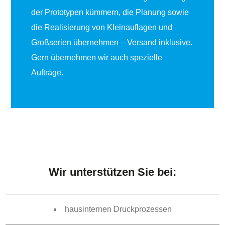
der Prototypen
kümmern, die
Planung
sowie
die
Realisierung
von Kleinauflagen und
Großserien übernehmen –
Versand
inklusive.
Gern übernehmen wir auch
spezielle
Aufträge
.
Wir unterstützen Sie bei:
hausinternen Druckprozessen