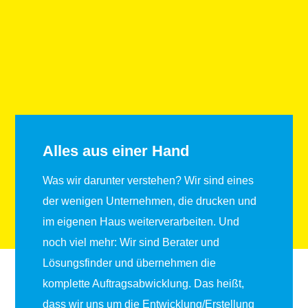
Alles aus einer Hand
Was wir darunter verstehen? Wir sind eines
der wenigen Unternehmen, die
drucken
und
im
eigenen Haus weiterverarbeiten
. Und
noch viel mehr: Wir sind
Berater
und
Lösungsfinder
und übernehmen die
komplette Auftragsabwicklung
. Das heißt,
dass wir uns um die
Entwicklung/Erstellung